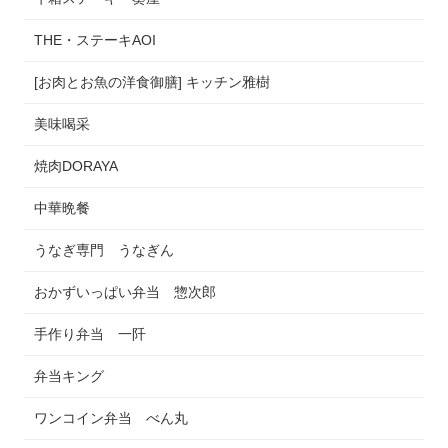
THE・ステーキAOI
[お肉とお魚の洋食御膳] キッチン雅樹
美味喝采
焼肉DORAYA
中華晩餐
うなぎ専門 うなぎん
おかずいっぱい弁当 惣次郎
手作り弁当 一阡
弁当キング
ワンコイン弁当 べん丸