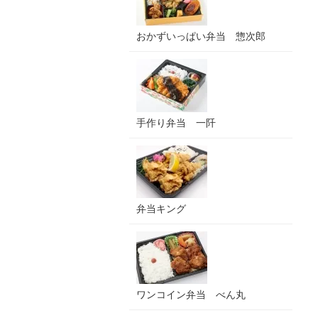
おかずいっぱい弁当 惣次郎
手作り弁当 一阡
弁当キング
ワンコイン弁当 べん丸