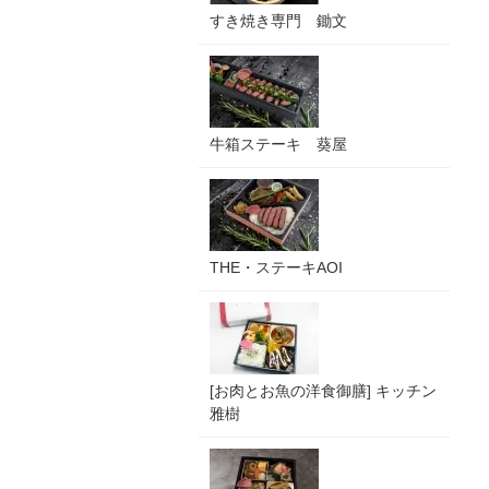
すき焼き専門 鋤文
牛箱ステーキ 葵屋
THE・ステーキAOI
[お肉とお魚の洋食御膳] キッチン
雅樹