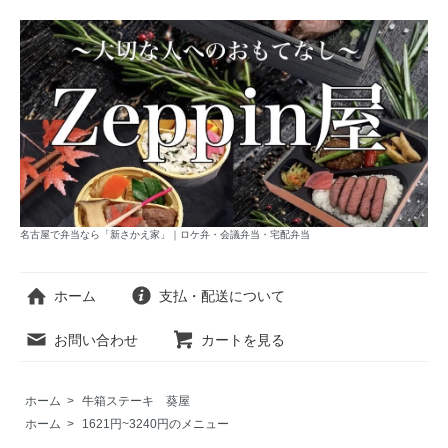
名古屋で弁当なら「新さかえ家」｜ロケ弁・会議弁当・宅配弁当
ホーム
支払・配送について
お問い合わせ
カートを見る
ホーム
>
牛箱ステーキ 葵屋
ホーム
>
1621円~3240円のメニュー