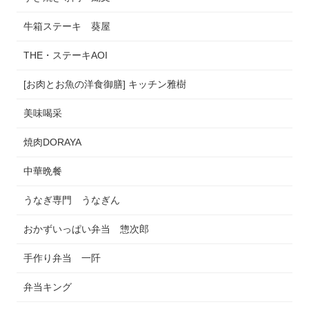
牛箱ステーキ 葵屋
THE・ステーキAOI
[お肉とお魚の洋食御膳] キッチン雅樹
美味喝采
焼肉DORAYA
中華晩餐
うなぎ専門 うなぎん
おかずいっぱい弁当 惣次郎
手作り弁当 一阡
弁当キング