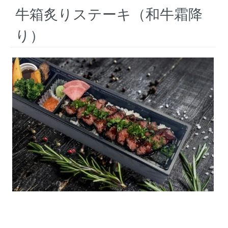
牛箱炙りステーキ（和牛霜降
り）